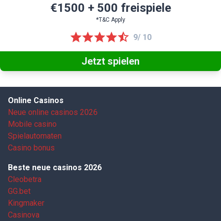
€1500 + 500 freispiele
*T&C Apply
9/ 10
Jetzt spielen
Online Casinos
Neue online casinos 2026
Mobile casino
Spielautomaten
Casino bonus
Beste neue casinos 2026
Cleobetra
GG.bet
Kingmaker
Casinova