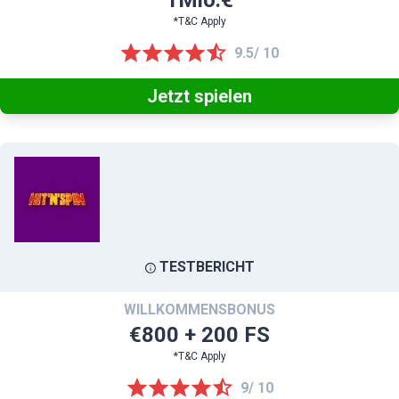
1Mio.€
*T&C Apply
9.5/ 10
Jetzt spielen
TESTBERICHT
WILLKOMMENSBONUS
€800 + 200 FS
*T&C Apply
9/ 10