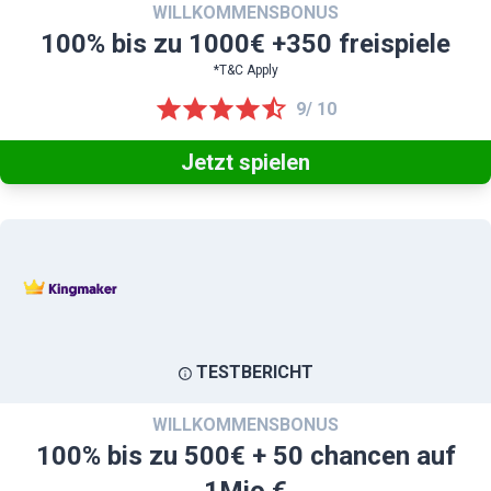
WILLKOMMENSBONUS
100% bis zu 1000€ +350 freispiele
*T&C Apply
9/ 10
Jetzt spielen
TESTBERICHT
WILLKOMMENSBONUS
100% bis zu 500€ + 50 chancen auf