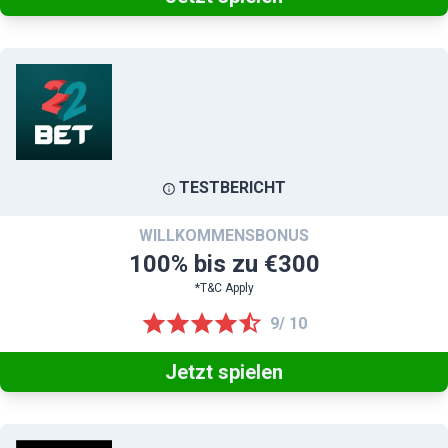
TESTBERICHT
WILLKOMMENSBONUS
100% bis zu €300
*T&C Apply
9/ 10
Jetzt spielen