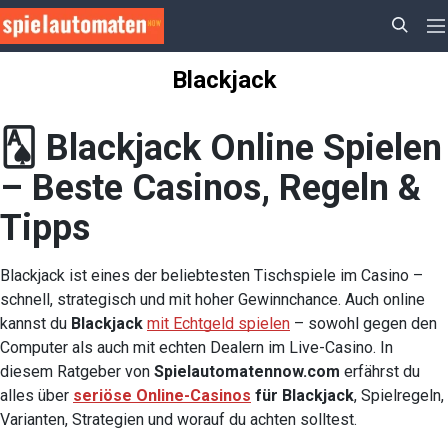
Spielautomaten
Search
Pri
Skip to navigation
Skip to content
Blackjack
🂡 Blackjack Online Spielen
– Beste Casinos, Regeln &
Tipps
Blackjack ist eines der beliebtesten Tischspiele im Casino –
schnell, strategisch und mit hoher Gewinnchance. Auch online
kannst du
Blackjack
mit Echtgeld spielen
– sowohl gegen den
Computer als auch mit echten Dealern im Live-Casino. In
diesem Ratgeber von
Spielautomatennow.com
erfährst du
alles über
seriöse Online-Casinos
für Blackjack
, Spielregeln,
Varianten, Strategien und worauf du achten solltest.