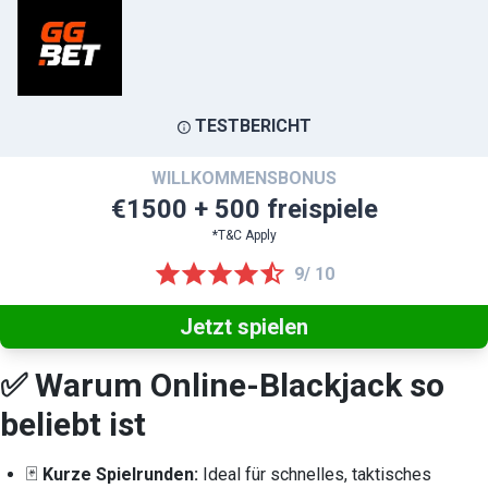
TESTBERICHT
WILLKOMMENSBONUS
€1500 + 500 freispiele
*T&C Apply
9/ 10
Jetzt spielen
✅ Warum Online-Blackjack so
beliebt ist
🃏
Kurze Spielrunden:
Ideal für schnelles, taktisches