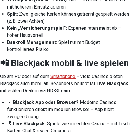
mit höherem Einsatz agieren
Split:
Zwei gleiche Karten können getrennt gespielt werden
(z. B. zwei Achten)
Kein „Versicherungsspiel“:
Experten raten meist ab –
hoher Hausvorteil
Bankroll Management:
Spiel nur mit Budget –
kontrolliertes Risiko
📲 Blackjack mobil & live spielen
Ob am PC oder auf dem
Smartphone
– viele Casinos bieten
Blackjack auch mobil an. Besonders beliebt ist
Live Blackjack
mit echten Dealern via HD-Stream.
📱
Blackjack App oder Browser?
Moderne Casinos
funktionieren direkt im mobilen Browser – App nicht
zwingend nötig.
🎥
Live Blackjack:
Spiele wie im echten Casino – mit Tisch,
Karten, Chat & realen Croupiers