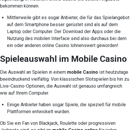
bekommen können.
Mittlerweile gibt es sogar Anbieter, die für das Spielangebot
auf dem Smartphone besser gerüstet sind als auf dem
Laptop oder Computer. Der Download der Apps oder die
Nutzung des mobilen Interface sind also durchaus bei dem
ein oder anderen online Casino lohnenswert geworden!
Spieleauswahl im Mobile Casino
Die Auswahl an Spielen in einem
mobile Casino
ist heutzutage
beeindruckend vielfältig. Von klassischen Slotspielen bis hin zu
Live-Casino-Optionen, die Auswahl ist genauso umfangreich
wie auf Ihrem Computer.
Einige Anbieter haben sogar Spiele, die speziell für mobile
Plattformen entwickelt wurden.
Ob Sie ein Fan von Blackjack, Roulette oder progressiven