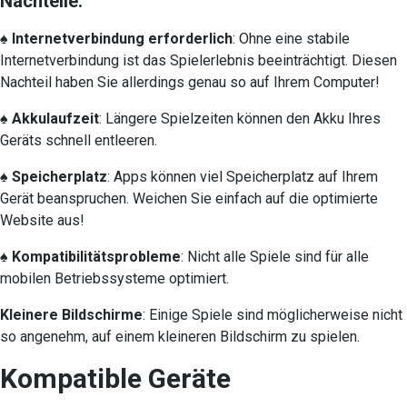
Nachteile:
♠︎
Internetverbindung erforderlich
: Ohne eine stabile
Internetverbindung ist das Spielerlebnis beeinträchtigt. Diesen
Nachteil haben Sie allerdings genau so auf Ihrem Computer!
♠︎
Akkulaufzeit
: Längere Spielzeiten können den Akku Ihres
Geräts schnell entleeren.
♠︎
Speicherplatz
: Apps können viel Speicherplatz auf Ihrem
Gerät beanspruchen. Weichen Sie einfach auf die optimierte
Website aus!
♠︎
Kompatibilitätsprobleme
: Nicht alle Spiele sind für alle
mobilen Betriebssysteme optimiert.
Kleinere Bildschirme
: Einige Spiele sind möglicherweise nicht
so angenehm, auf einem kleineren Bildschirm zu spielen.
Kompatible Geräte