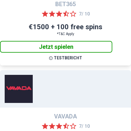
BET365
7/ 10
€1500 + 100 free spins
*T&C Apply
Jetzt spielen
TESTBERICHT
VAVADA
7/ 10