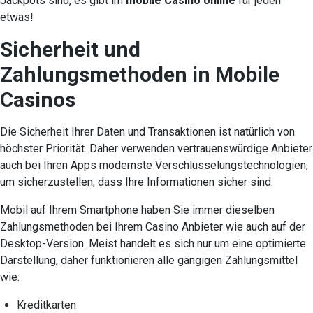
Jackpots sind, es gibt im
mobile Casino online
für jeden
etwas!
Sicherheit und
Zahlungsmethoden in Mobile
Casinos
Die Sicherheit Ihrer Daten und Transaktionen ist natürlich von
höchster Priorität. Daher verwenden vertrauenswürdige Anbieter
auch bei Ihren Apps modernste Verschlüsselungstechnologien,
um sicherzustellen, dass Ihre Informationen sicher sind.
Mobil auf Ihrem Smartphone haben Sie immer dieselben
Zahlungsmethoden bei Ihrem Casino Anbieter wie auch auf der
Desktop-Version. Meist handelt es sich nur um eine optimierte
Darstellung, daher funktionieren alle gängigen Zahlungsmittel
wie:
Kreditkarten