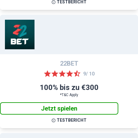
TESTBERICHT
22BET
9/ 10
100% bis zu €300
*T&C Apply
Jetzt spielen
TESTBERICHT