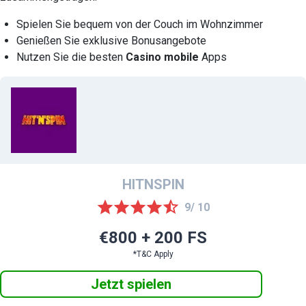
Spielen Sie bequem von der Couch im Wohnzimmer
Genießen Sie exklusive Bonusangebote
Nutzen Sie die besten
Casino mobile
Apps
HITNSPIN
9/ 10
€800 + 200 FS
*T&C Apply
Jetzt spielen