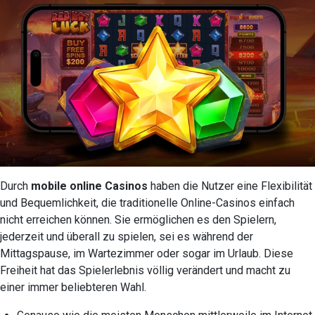
Durch
mobile online Casinos
haben die Nutzer eine Flexibilität
und Bequemlichkeit, die traditionelle Online-Casinos einfach
nicht erreichen können. Sie ermöglichen es den Spielern,
jederzeit und überall zu spielen, sei es während der
Mittagspause, im Wartezimmer oder sogar im Urlaub. Diese
Freiheit hat das Spielerlebnis völlig verändert und macht zu
einer immer beliebteren Wahl.