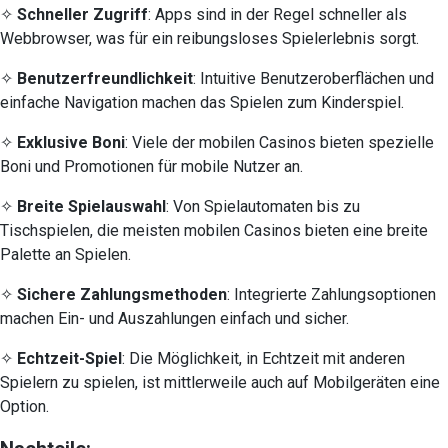
✧
Schneller Zugriff
: Apps sind in der Regel schneller als
Webbrowser, was für ein reibungsloses Spielerlebnis sorgt.
✧
Benutzerfreundlichkeit
: Intuitive Benutzeroberflächen und
einfache Navigation machen das Spielen zum Kinderspiel.
✧
Exklusive Boni
: Viele der mobilen Casinos bieten spezielle
Boni und Promotionen für mobile Nutzer an.
✧
Breite Spielauswahl
: Von Spielautomaten bis zu
Tischspielen, die meisten mobilen Casinos bieten eine breite
Palette an Spielen.
✧
Sichere Zahlungsmethoden
: Integrierte Zahlungsoptionen
machen Ein- und Auszahlungen einfach und sicher.
✧
Echtzeit-Spiel
: Die Möglichkeit, in Echtzeit mit anderen
Spielern zu spielen, ist mittlerweile auch auf Mobilgeräten eine
Option.