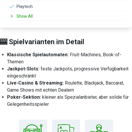
Playtech
Show All
🎰 Spielvarianten im Detail
Klassische Spielautomaten:
Fruit-Machines, Book-of-
Themen
Jackpot-Slots:
feste Jackpots, progressive Verfügbarkeit
eingeschränkt
Live-Casino & Streaming:
Roulette, Blackjack, Baccarat,
Game Shows mit echten Dealern
Poker-Sektion:
kleiner als Spezialanbieter, aber solide für
Gelegenheitsspieler