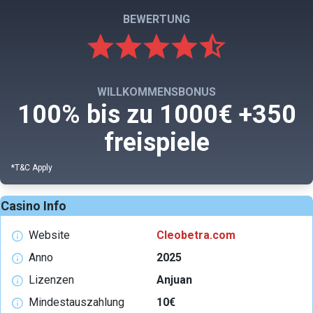
BEWERTUNG
WILLKOMMENSBONUS
100% bis zu 1000€ +350
freispiele
*T&C Apply
Casino Info
Website
Cleobetra.com
Anno
2025
Lizenzen
Anjuan
Mindestauszahlung
10€