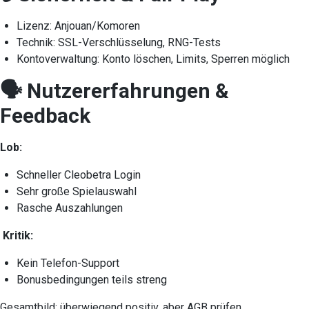
Lizenz: Anjouan/Komoren
Technik: SSL-Verschlüsselung, RNG-Tests
Kontoverwaltung: Konto löschen, Limits, Sperren möglich
🗣 Nutzererfahrungen &
Feedback
Lob:
Schneller Cleobetra Login
Sehr große Spielauswahl
Rasche Auszahlungen
Kritik:
Kein Telefon-Support
Bonusbedingungen teils streng
Gesamtbild: überwiegend positiv, aber AGB prüfen.