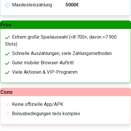
Maxdesteinzahlung
5000€
Pros
Extrem große Spielauswahl (≈8.700+, davon ≈7.900
Slots)
Schnelle Auszahlungen, viele Zahlungsmethoden
Guter mobiler Browser-Auftritt
Viele Aktionen & VIP-Programm
Cons
Keine offizielle App/APK
Bonusbedingungen teils komplex