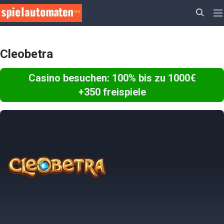
Spielautomaten
Search
Pri
Skip to navigation
Skip to content
Cleobetra
Casino besuchen: 100% bis zu 1000€
+350 freispiele