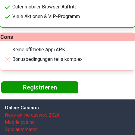
Guter mobiler Browser-Auftritt
Viele Aktionen & VIP-Programm
Cons
Keine offizielle App/APK
Bonusbedingungen teils komplex
Registrieren
Online Casinos
Neue online casinos 2026
Mobile casino
Spielautomaten