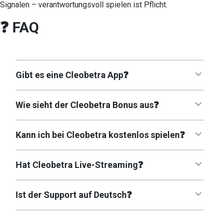
Signalen – verantwortungsvoll spielen ist Pflicht.
❓ FAQ
Gibt es eine Cleobetra App❓
Wie sieht der Cleobetra Bonus aus❓
Kann ich bei Cleobetra kostenlos spielen❓
Hat Cleobetra Live-Streaming❓
Ist der Support auf Deutsch❓