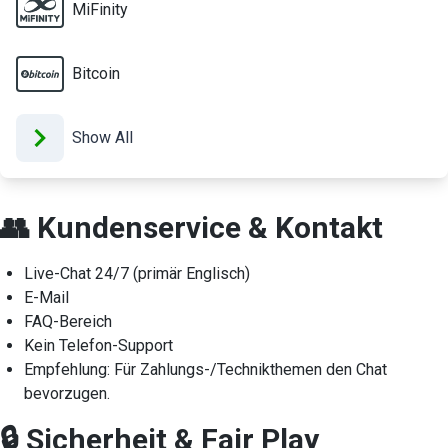
MiFinity
Bitcoin
Show All
👥 Kundenservice & Kontakt
Live-Chat 24/7 (primär Englisch)
E-Mail
FAQ-Bereich
Kein Telefon-Support
Empfehlung: Für Zahlungs-/Technikthemen den Chat
bevorzugen.
🔒 Sicherheit & Fair Play