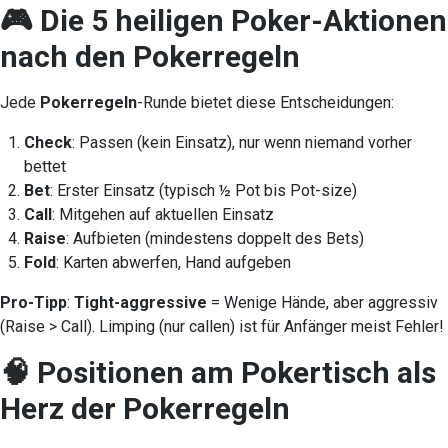
🎮 Die 5 heiligen Poker-Aktionen
nach den Pokerregeln
Jede
Pokerregeln
-Runde bietet diese Entscheidungen:
Check
: Passen (kein Einsatz), nur wenn niemand vorher
bettet
Bet
: Erster Einsatz (typisch ½ Pot bis Pot-size)
Call
: Mitgehen auf aktuellen Einsatz
Raise
: Aufbieten (mindestens doppelt des Bets)
Fold
: Karten abwerfen, Hand aufgeben
Pro-Tipp
:
Tight-aggressive
= Wenige Hände, aber aggressiv
(Raise > Call). Limping (nur callen) ist für Anfänger meist Fehler!
🧠 Positionen am Pokertisch als
Herz der Pokerregeln