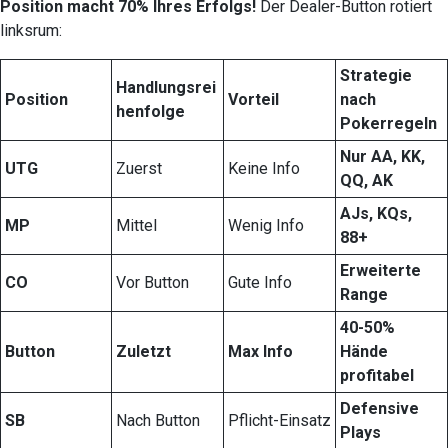
Position macht 70% Ihres Erfolgs!
Der Dealer-Button rotiert
linksrum:
Strategie
Handlungsrei
Position
Vorteil
nach
henfolge
Pokerregeln
Nur AA, KK,
UTG
Zuerst
Keine Info
QQ, AK
AJs, KQs,
MP
Mittel
Wenig Info
88+
Erweiterte
CO
Vor Button
Gute Info
Range
40-50%
Button
Zuletzt
Max Info
Hände
profitabel
Defensive
SB
Nach Button
Pflicht-Einsatz
Plays