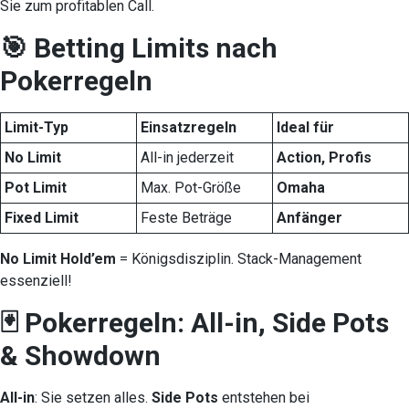
Sie zum profitablen Call.
🎯 Betting Limits nach
Pokerregeln
Limit-Typ
Einsatzregeln
Ideal für
No Limit
All-in jederzeit
Action, Profis
Pot Limit
Max. Pot-Größe
Omaha
Fixed Limit
Feste Beträge
Anfänger
No Limit Hold’em
= Königsdisziplin. Stack-Management
essenziell!
🃏 Pokerregeln: All-in, Side Pots
& Showdown
All-in
: Sie setzen alles.
Side Pots
entstehen bei