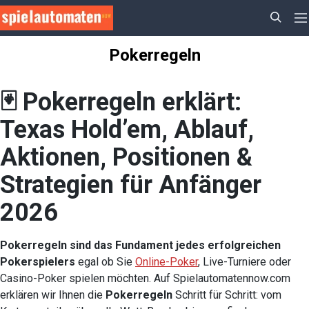
Spielautomaten
Search
Pri
Skip to navigation
Skip to content
Pokerregeln
🃏
Pokerregeln erklärt:
Texas Hold’em, Ablauf,
Aktionen, Positionen &
Strategien für Anfänger
2026
Pokerregeln sind das Fundament jedes erfolgreichen
Pokerspielers
egal ob Sie
Online-Poker
, Live-Turniere oder
Casino-Poker spielen möchten. Auf Spielautomatennow.com
erklären wir Ihnen die
Pokerregeln
Schritt für Schritt: vom