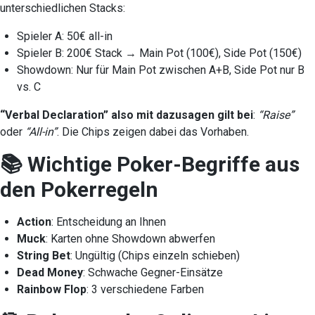
unterschiedlichen Stacks:
Spieler A: 50€ all-in
Spieler B: 200€ Stack → Main Pot (100€), Side Pot (150€)
Showdown: Nur für Main Pot zwischen A+B, Side Pot nur B
vs. C
“Verbal Declaration” also mit dazusagen gilt bei
:
“Raise”
oder
“All-in”
. Die Chips zeigen dabei das Vorhaben.
📚 Wichtige Poker-Begriffe aus
den Pokerregeln
Action
: Entscheidung an Ihnen
Muck
: Karten ohne Showdown abwerfen
String Bet
: Ungültig (Chips einzeln schieben)
Dead Money
: Schwache Gegner-Einsätze
Rainbow Flop
: 3 verschiedene Farben