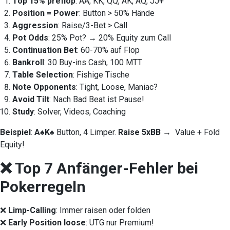
Top 15% preflop
: AA, KK, QQ, AK, AQ, JJ+
Position = Power
: Button > 50% Hände
Aggression
: Raise/3-Bet > Call
Pot Odds
: 25% Pot? → 20% Equity zum Call
Continuation Bet
: 60-70% auf Flop
Bankroll
: 30 Buy-ins Cash, 100 MTT
Table Selection
: Fishige Tische
Note Opponents
: Tight, Loose, Maniac?
Avoid Tilt
: Nach Bad Beat ist Pause!
Study
: Solver, Videos, Coaching
Beispiel
:
A♠K♠
Button, 4 Limper.
Raise 5xBB →
Value + Fold
Equity!
❌ Top 7 Anfänger-Fehler bei
Pokerregeln
❌
Limp-Calling
: Immer raisen oder folden
❌
Early Position loose
: UTG nur Premium!