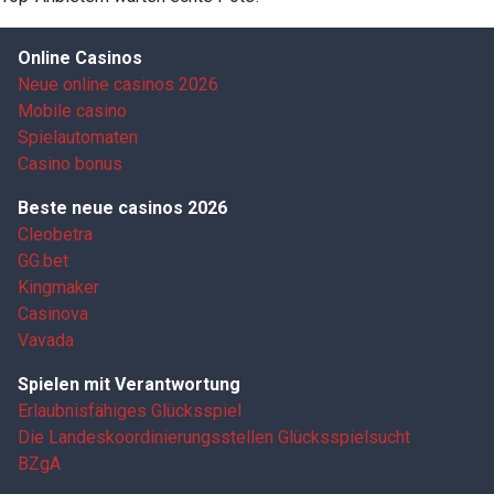
Online Casinos
Neue online casinos 2026
Mobile casino
Spielautomaten
Casino bonus
Beste neue casinos 2026
Cleobetra
GG.bet
Kingmaker
Casinova
Vavada
Spielen mit Verantwortung
Erlaubnisfähiges Glücksspiel
Die Landes­koordinierungs­stellen Glücksspielsucht
BZgA