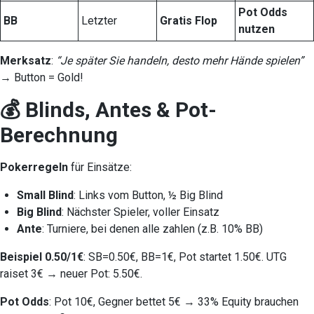
Pot Odds
BB
Letzter
Gratis Flop
nutzen
Merksatz
:
“Je später Sie handeln, desto mehr Hände spielen”
→ Button = Gold!
💰 Blinds, Antes & Pot-
Berechnung
Pokerregeln
für Einsätze:
Small Blind
: Links vom Button, ½ Big Blind
Big Blind
: Nächster Spieler, voller Einsatz
Ante
: Turniere, bei denen alle zahlen (z.B. 10% BB)
Beispiel 0.50/1€
: SB=0.50€, BB=1€, Pot startet 1.50€. UTG
raiset 3€ → neuer Pot: 5.50€.
Pot Odds
: Pot 10€, Gegner bettet 5€ → 33% Equity brauchen