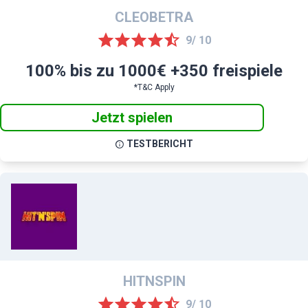
CLEOBETRA
9/ 10
100% bis zu 1000€ +350 freispiele
*T&C Apply
Jetzt spielen
TESTBERICHT
HITNSPIN
9/ 10