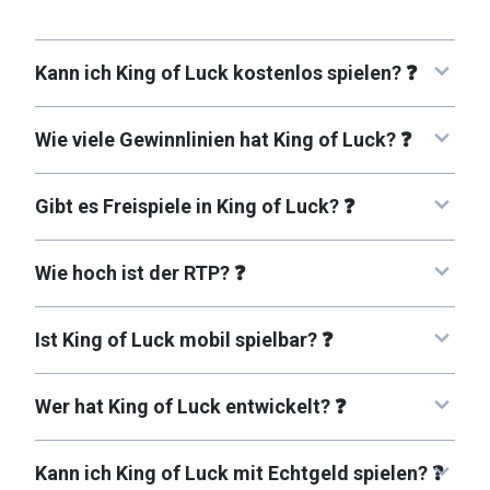
Kann ich King of Luck kostenlos spielen? ❓
Wie viele Gewinnlinien hat King of Luck? ❓
Gibt es Freispiele in King of Luck? ❓
Wie hoch ist der RTP? ❓
Ist King of Luck mobil spielbar? ❓
Wer hat King of Luck entwickelt? ❓
Kann ich King of Luck mit Echtgeld spielen? ❓