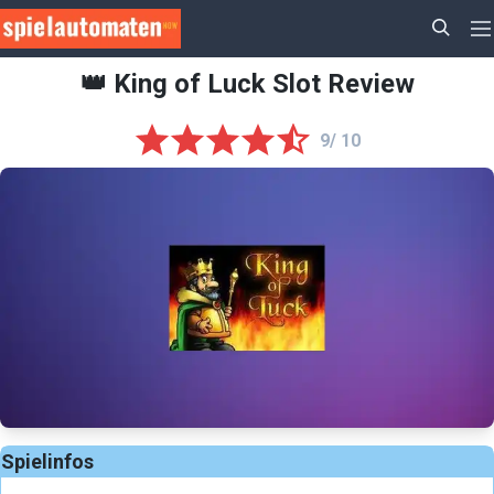
Spielautomaten
Search
Pri
👑 King of Luck Slot Review
Skip to navigation
Skip to content
9/ 10
Spielinfos