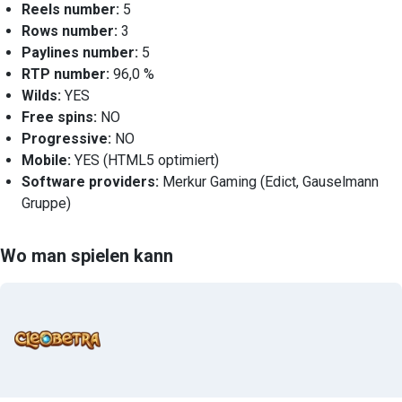
Reels number:
5
Rows number:
3
Paylines number:
5
RTP number:
96,0 %
Wilds:
YES
Free spins:
NO
Progressive:
NO
Mobile:
YES (HTML5 optimiert)
Software providers:
Merkur Gaming (Edict, Gauselmann
Gruppe)
Wo man spielen kann