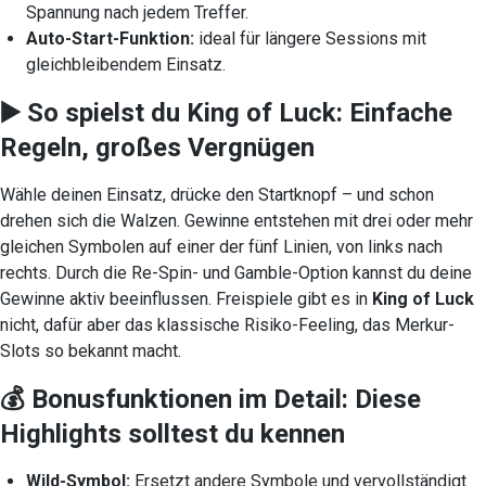
Spannung nach jedem Treffer.
Auto-Start-Funktion:
ideal für längere Sessions mit
gleichbleibendem Einsatz.
▶️ So spielst du King of Luck: Einfache
Regeln, großes Vergnügen
Wähle deinen Einsatz, drücke den Startknopf – und schon
drehen sich die Walzen. Gewinne entstehen mit drei oder mehr
gleichen Symbolen auf einer der fünf Linien, von links nach
rechts. Durch die Re-Spin- und Gamble-Option kannst du deine
Gewinne aktiv beeinflussen. Freispiele gibt es in
King of Luck
nicht, dafür aber das klassische Risiko-Feeling, das Merkur-
Slots so bekannt macht.
💰 Bonusfunktionen im Detail: Diese
Highlights solltest du kennen
Wild-Symbol:
Ersetzt andere Symbole und vervollständigt